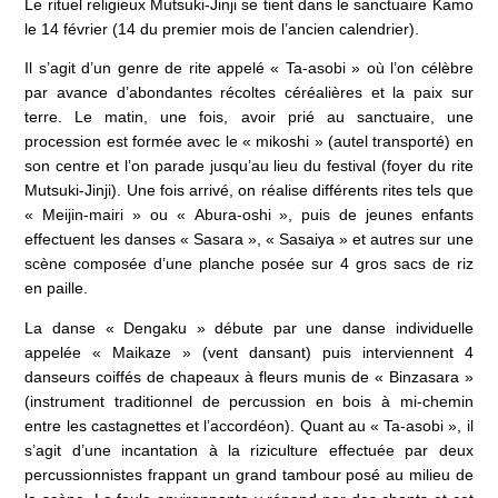
Le rituel religieux Mutsuki-Jinji se tient dans le sanctuaire Kamo
le 14 février (14 du premier mois de l’ancien calendrier).
Il s’agit d’un genre de rite appelé « Ta-asobi » où l’on célèbre
par avance d’abondantes récoltes céréalières et la paix sur
terre. Le matin, une fois, avoir prié au sanctuaire, une
procession est formée avec le « mikoshi » (autel transporté) en
son centre et l’on parade jusqu’au lieu du festival (foyer du rite
Mutsuki-Jinji). Une fois arrivé, on réalise différents rites tels que
« Meijin-mairi » ou « Abura-oshi », puis de jeunes enfants
effectuent les danses « Sasara », « Sasaiya » et autres sur une
scène composée d’une planche posée sur 4 gros sacs de riz
en paille.
La danse « Dengaku » débute par une danse individuelle
appelée « Maikaze » (vent dansant) puis interviennent 4
danseurs coiffés de chapeaux à fleurs munis de « Binzasara »
(instrument traditionnel de percussion en bois à mi-chemin
entre les castagnettes et l’accordéon). Quant au « Ta-asobi », il
s’agit d’une incantation à la riziculture effectuée par deux
percussionnistes frappant un grand tambour posé au milieu de