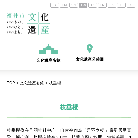
JA
EN
CN
TW
KO
FR
ES
IT
DE
文化遺產分佈圖
文化遺產名錄
TOP
>
文化遺產名錄
> 枝垂櫻
枝垂櫻
枝垂櫻位在足羽神社中心，自古被作為「足羽之櫻」廣受居民喜
愛。據推測，此櫻樹齡為370年。枝葉向四方散開，勻稱美麗，4