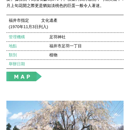
月上旬花開之際更是猶如淡桃色的巨蛋一般令人著迷。
福井市指定 文化遺產
(1970年11月3日列入)
管理機構
足羽神社
地點
福井市足羽一丁目
類別
植物
舉辦日期