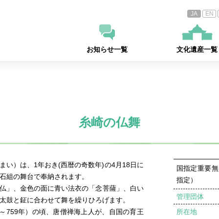
JA
EN
お知らせ
一覧
文化遺産
一覧
糸崎の仏舞
い）は、1年おき(西暦の奇数年)の4月18日に
国指定重要無
石組の舞台で奉納されます。
指定）
仏」、金色の面に青い法衣の「念菩薩」、白い
管理団体
太鼓と鉦に合わせて舞を繰りひろげます。
9～759年）の頃、唐僧禅海上人が、自国の育王
所在地