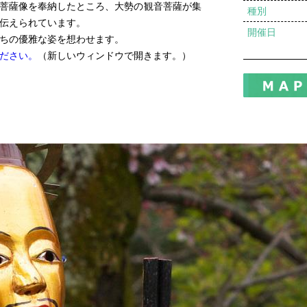
菩薩像を奉納したところ、大勢の観音菩薩が集
種別
伝えられています。
開催日
ちの優雅な姿を想わせます。
ださい。
（新しいウィンドウで開きます。）