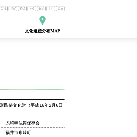
CN
TW
KO
FR
ES
IT
DE
文化遺産
分布MAP
形民俗文化財（平成16年2月6日
糸崎寺仏舞保存会
福井市糸崎町