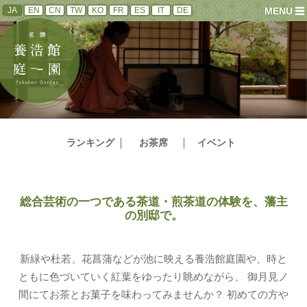
JA
EN
CN
TW
KO
FR
ES
IT
DE
MENU
ランキング
お茶席
イベント
総合芸術の一つである茶道・煎茶道の体験を、藩主
の別邸で。
新緑や杜若、花菖蒲などが池に映える養浩館庭園や、時と
ともに色づいていく紅葉をゆったり眺めながら、
御月見ノ
間にてお茶とお菓子を味わってみませんか？ 初めての方や