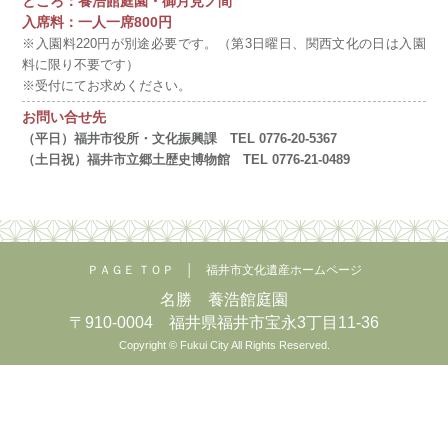
ところ：養浩館庭園・御月見ノ間
入席料：一人一席800円
※入園料220円が別途必要です。（第3日曜日、関西文化の日は入園
料に限り不要です）
※受付にてお求めください。
お問い合せ先
（平日）福井市役所・文化振興課 TEL 0776-20-5367
（土日祝）福井市立郷土歴史博物館 TEL 0776-21-0489
ＰＡＧＥ ＴＯＰ
│
福井市文化遺産ホームページ
名勝 養浩館庭園
〒910-0004 福井県福井市宝永3丁目11-36
Copyright © Fukui City All Rights Reserved.