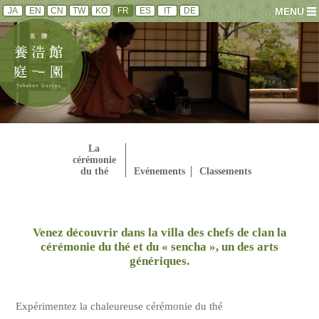
JA
EN
CN
TW
KO
FR
ES
IT
DE
MENU
La
cérémonie
du thé
Evénements
Classements
Venez découvrir dans la villa des chefs de clan la
cérémonie du thé et du « sencha », un des arts
génériques.
Expérimentez la chaleureuse cérémonie du thé